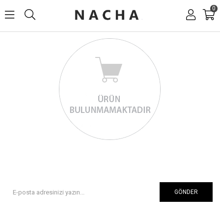
0
GÖNDER