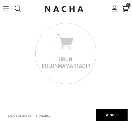
0
GÖNDER