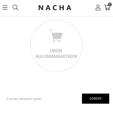
0
GÖNDER