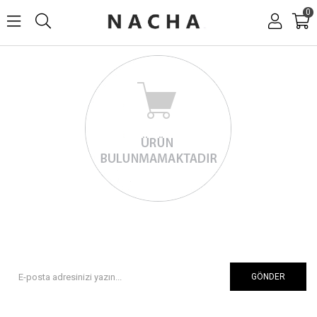
0
GÖNDER