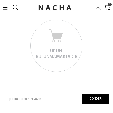
0
GÖNDER