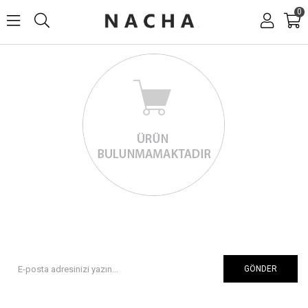
0
GÖNDER