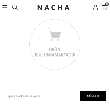
0
GÖNDER