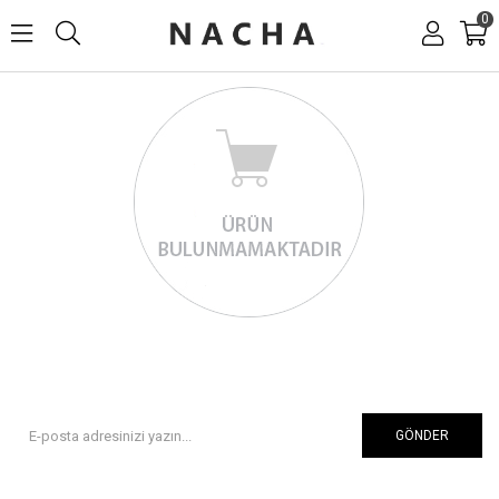
0
GÖNDER