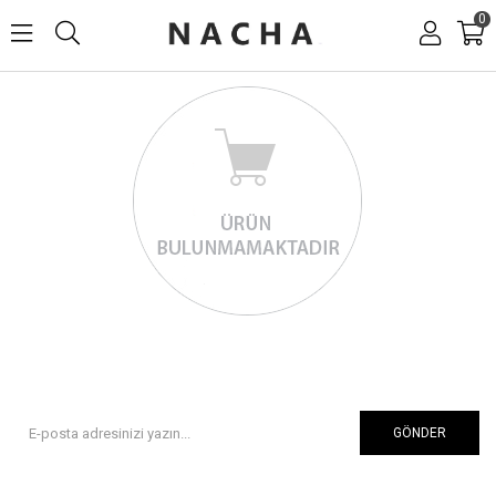
0
GÖNDER