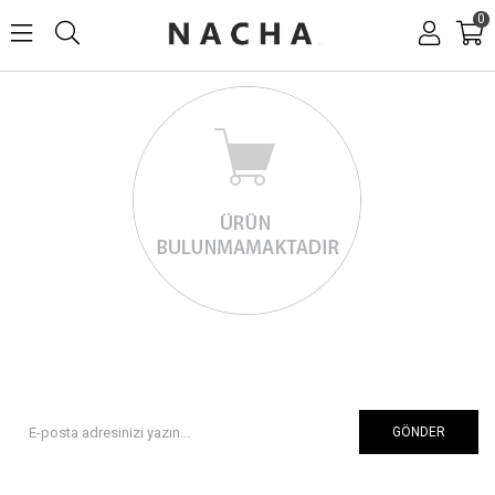
0
GÖNDER