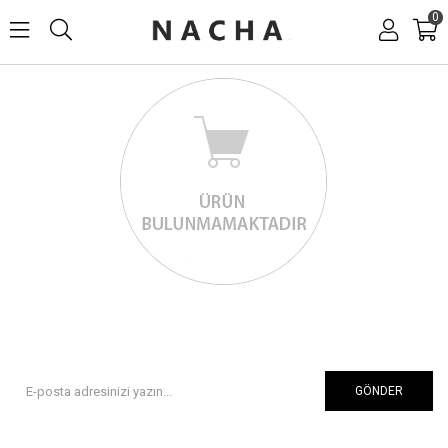
0
GÖNDER