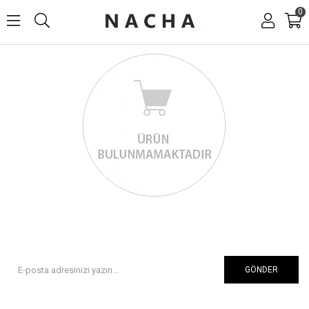
0
GÖNDER