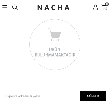
0
GÖNDER