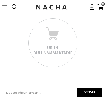
0
GÖNDER