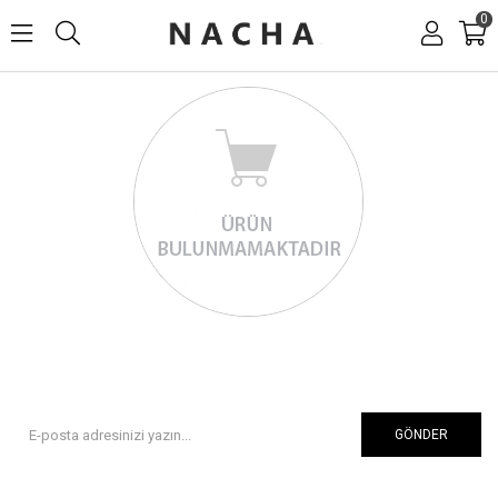
0
GÖNDER