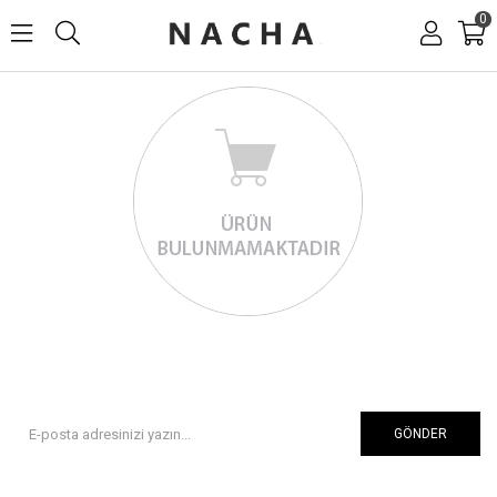
0
GÖNDER