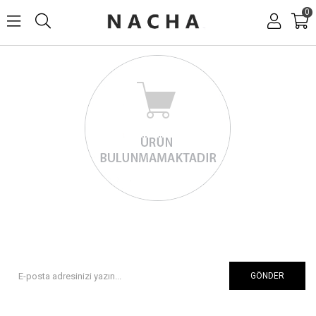
0
GÖNDER