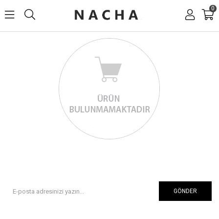
0
GÖNDER