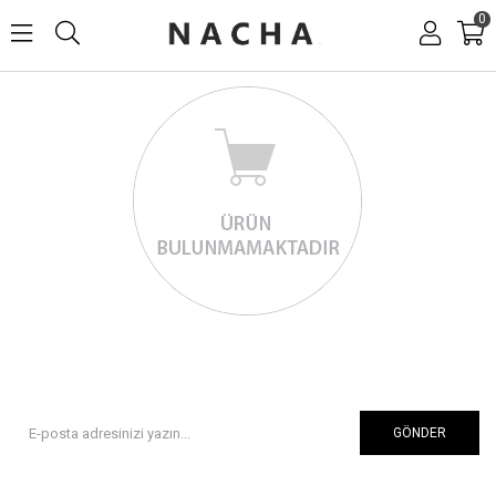
0
GÖNDER