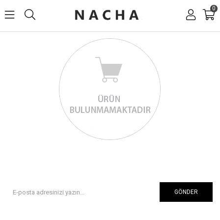
0
GÖNDER