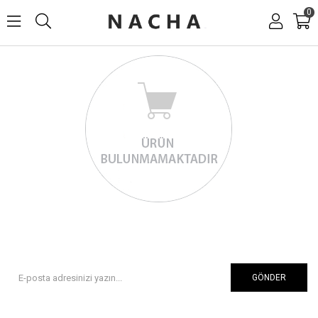
0
GÖNDER