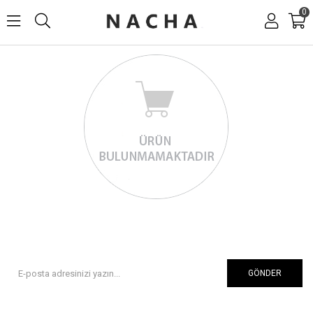
0
GÖNDER