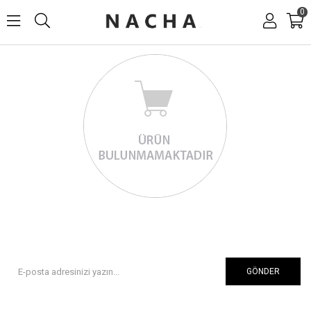
0
GÖNDER