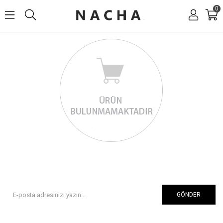
0
GÖNDER