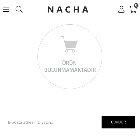
0
GÖNDER