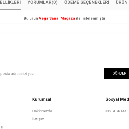
ELLIKLERI
YORUMLAR
(0)
ÖDEME SEÇENEKLERI
ÜRÜN 
Bu ürün
Vega Sanal Mağaza
ile listelenmiştir
GÖNDER
Kurumsal
Sosyal Med
Hakkımızda
INSTAGRAM
İletişim
si