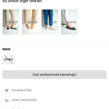
Bu ürünün diğer renkleri
Tükendi
Tükendi
Tükendi
Tükendi
RENK
SİYAH
Ürün stoklarımızda kalmamıştır.
Favorilere Ekle
İstek Listeme Ekle