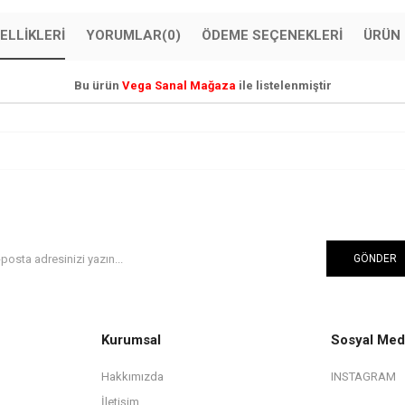
ELLIKLERI
YORUMLAR
(0)
ÖDEME SEÇENEKLERI
ÜRÜN 
Bu ürün
Vega Sanal Mağaza
ile listelenmiştir
GÖNDER
Kurumsal
Sosyal Med
Hakkımızda
INSTAGRAM
İletişim