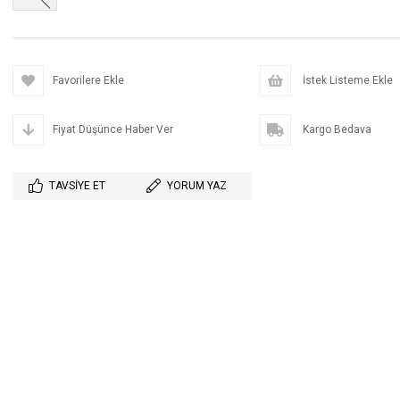
Favorilere Ekle
İstek Listeme Ekle
Fiyat Düşünce Haber Ver
Kargo Bedava
TAVSIYE ET
YORUM YAZ